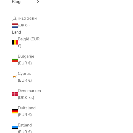
Blog
INLOGGEN
EUR €
Land
België (EUR
€)
Bulgarije
(EUR €)
Cyprus
(EUR €)
Denemarken
(DKK kr.)
Duitsland
(EUR €)
Estland
(EUR €)