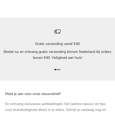
Gratis verzending vanaf €40
Bestel nu en ontvang gratis verzending binnen Nederland bij orders
boven €40. Veiligheid aan huis!
Naar artikel 1
Naar artikel 2
Naar artikel 3
Naar artikel 4
Meld je aan voor onze nieuwsbrief!
En ontvang exclusieve aanbiedingen, het laatste nieuws en tips
over brandveiligheid direct in je inbox. Schrijf je vandaag nog in!