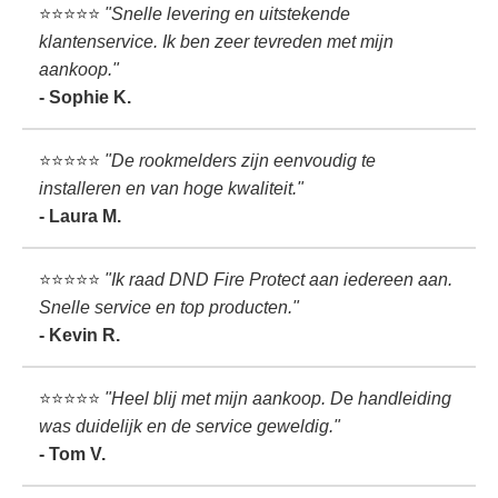
⭐️⭐️⭐️⭐️⭐️
"Snelle levering en uitstekende
klantenservice. Ik ben zeer tevreden met mijn
aankoop."
- Sophie K.
⭐️⭐️⭐️⭐️⭐️
"De rookmelders zijn eenvoudig te
installeren en van hoge kwaliteit."
- Laura M.
⭐️⭐️⭐️⭐️⭐️
"Ik raad DND Fire Protect aan iedereen aan.
Snelle service en top producten."
- Kevin R.
⭐️⭐️⭐️⭐️⭐️
"Heel blij met mijn aankoop. De handleiding
was duidelijk en de service geweldig."
- Tom V.