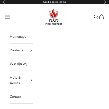
Naar inhoud
Goedkoopste van NL
Vorige
Vol
D&D Fireprotect
Menu
Zoeken
Winke
Homepage
Producten
Wie zijn wij
Hulp &
Advies
Contact